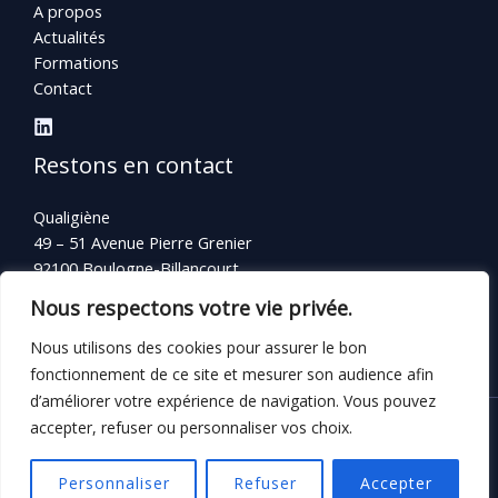
A propos
Actualités
Formations
Contact
Restons en contact
Qualigiène
49 – 51 Avenue Pierre Grenier
92100 Boulogne-Billancourt
Nous respectons votre vie privée.
Téléphone :
+33(0)1 46 94 92 10
Nous utilisons des cookies pour assurer le bon
fonctionnement de ce site et mesurer son audience afin
d’améliorer votre expérience de navigation. Vous pouvez
accepter, refuser ou personnaliser vos choix.
Copyright © 2026 Qualigiène Consulting - Tous droits
réservés |
Mentions légales
|
Politique de confidentialité
Personnaliser
Refuser
Accepter